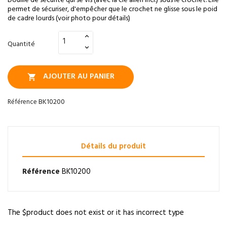
Douille de sécurité qui se vis (avec la clé allen incl.) sous le crochet. Elle
permet de sécuriser, d'empêcher que le crochet ne glisse sous le poid
de cadre lourds (voir photo pour détails)
Quantité
AJOUTER AU PANIER

BK10200
Référence
Détails du produit
Référence
BK10200
The $product does not exist or it has incorrect type