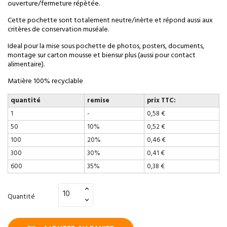
ouverture/fermeture répètée.
Cette pochette sont totalement neutre/inèrte et répond aussi aux
critères de conservation muséale.
Ideal pour la mise sous pochette de photos, posters, documents,
montage sur carton mousse et biensur plus (aussi pour contact
alimentaire).
Matière 100% recyclable
quantité
remise
prix TTC:
1
-
0,58 €
50
10%
0,52 €
100
20%
0,46 €
300
30%
0,41 €
600
35%
0,38 €
Quantité