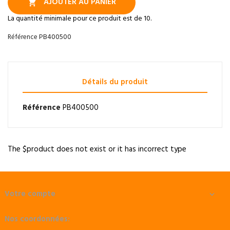
AJOUTER AU PANIER

La quantité minimale pour ce produit est de 10.
PB400500
Référence
Détails du produit
Référence
PB400500
The $product does not exist or it has incorrect type
Votre compte

Nos coordonnées: